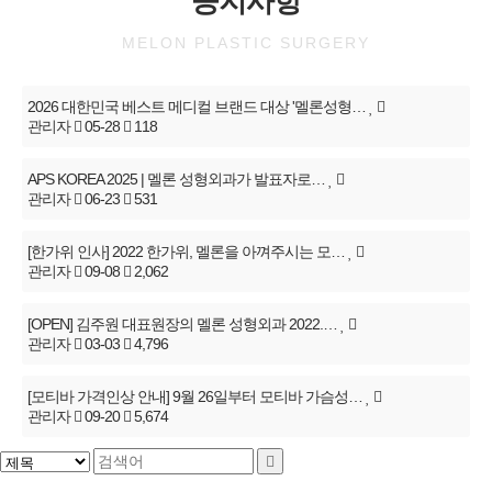
공지사항
MELON PLASTIC SURGERY
2026 대한민국 베스트 메디컬 브랜드 대상 '멜론성형…
관리자
05-28
118
APS KOREA 2025 | 멜론 성형외과가 발표자로…
관리자
06-23
531
[한가위 인사] 2022 한가위, 멜론을 아껴주시는 모…
관리자
09-08
2,062
[OPEN] 김주원 대표원장의 멜론 성형외과 2022.…
관리자
03-03
4,796
[모티바 가격인상 안내] 9월 26일부터 모티바 가슴성…
관리자
09-20
5,674